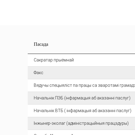
Пасада
Сакратар прыёмнай
Факс
Вядучы спецыяліст па працы са зваротамі грамад
Начальнік ПЭБ (інфармацыя аб аказанні паслуг)
Начальнік ВТБ ( інфармацыя аб аказанні паслуг)
Інжынер-эколаг (адміністрацыйныя працэдуры)