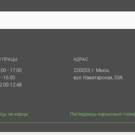
 ПРАЦЫ
АДРАС
.00 - 17.00
220053, г. Мінск,
 - 16.00
вул. Наватарская, 53А
2.00-12.48
ець на карце
Паглядзець карысныя тэле