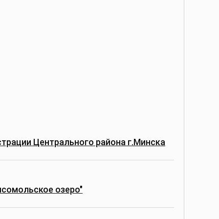
трации Центрального района г.Минска
мсомольское озеро"