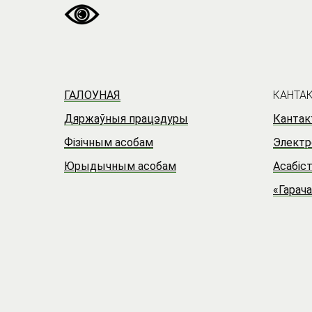
ГАЛОУНАЯ
КАНТАК
Дяржаўныя працэдуры
Кантакт
Фізічным асобам
Электр
Юрыдычным асобам
Асабіс
«Гарача