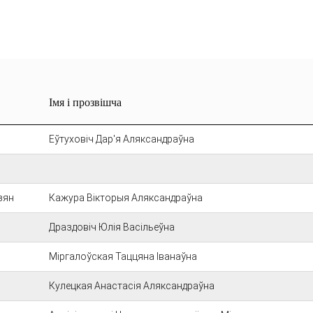
Імя і прозвішча
Еўтуховіч Дар'я Аляксандраўна
зян
Кажура Вікторыя Аляксандраўна
Драздовіч Юлія Васільеўна
Міргалоўская Таццяна Іванаўна
Кулецкая Анастасія Аляксандраўна