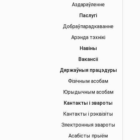
Аздараўленне
Паслугі
Добраўпарадкаванне
Арэнда тэхнікі
Навіны
Вакансіі
Дяржаўныя працэдуры
Фізічным асобам
Юрыдычным асобам
Кантакты і звароты
Кантакты і рэквізіты
Электронныя звароты
Асабісты прыём