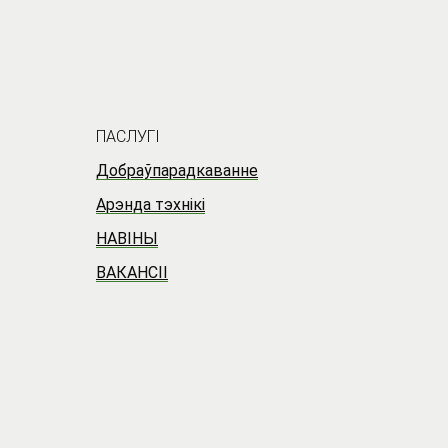
ПАСЛУГI
Добраўпарадкаванне
Арэнда тэхнікі
НАВIНЫ
ВАКАНСII