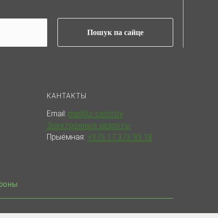
Пошук па сайце
КАНТАКТЫ
Email:
mail@z-centr.by
Электронныя звароты
Прыёмная:
+375 17 373 95 18
фоны
.