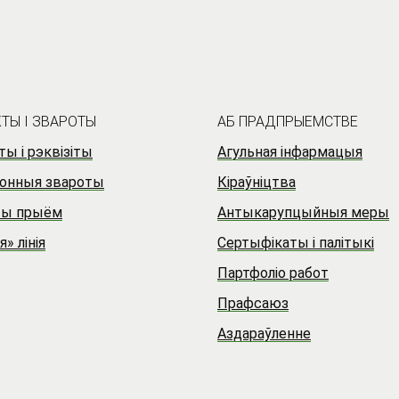
ТЫ I ЗВАРОТЫ
АБ ПРАДПРЫЕМСТВЕ
ы і рэквізіты
Агульная інфармацыя
онныя звароты
Кіраўніцтва
ты прыём
Антыкарупцыйныя меры
я» лінія
Сертыфікаты і палітыкі
Партфоліо работ
Прафсаюз
Аздараўленне