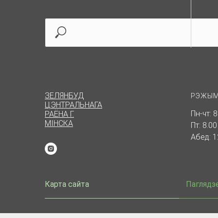
ЗЕЛЯНБУД
РЭЖЫМ
ЦЭНТРАЛЬНАГА
Пн-чт: 8
РАЁНА Г.
МІНСКА
Пт: 8.00
Абед: 1
Карта сайта
Паглядз