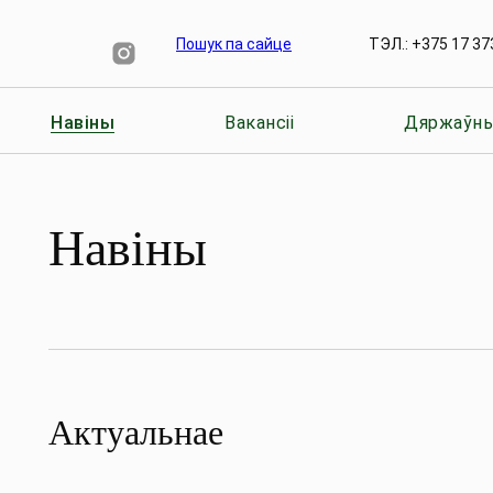
ТЭЛ.: +375 17 37
Пошук па сайце
Навіны
Вакансіі
Дяржаўны
Навіны
Актуальнае