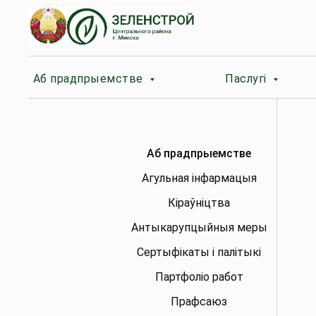
Аб прадпрыемстве
Паслугі
Аб прадпрыемстве
Агульная інфармацыя
Кіраўніцтва
Антыкарупцыйныя меры
Сертыфікаты і палітыкі
Партфоліо работ
Прафсаюз