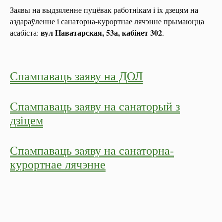
Заявы на выдзяленне пуцёвак работнікам і іх дзецям на
аздараўленне і санаторна-курортнае лячэнне прымаюцца
вул Наватарская, 53а, кабінет 302
асабіста:
.
Спампаваць заяву на ДОЛ
Спампаваць заяву на санаторый з
дзіцем
Спампаваць заяву на санаторна-
курортнае лячэнне