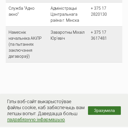
Служба "Адно
Адміністрацыі
+ 375 17
акно"
Цэнтральнага
2820130
раёна г. Мінска
Намеснік
Заваротны Міхаіл
+ 375 17
начальніка АКіПР
Юр'евіч
3617481
(па пытаннях
заключэння
дагавораў)
Гэты вэб-сайт выкарыстоўвае
файлы cookie, каб забяспечыць вам
Зразумела
лепшы вопыт. Даведацца больш
падрабязную інфармацыю
.