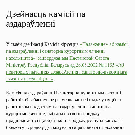
Дзейнасць камісіі па
аздараўленні
У сваёй дзейнасці Камісія кіруецца
«Палажэннем аб камісіі
па аздараўленні і санаторна-курортным лячэнні
насельніцтва», зацверджаным Пастановай Савета
Міністраў Рэспублікі Беларусь ад 26.08.2002 № 1155 «Аб
некаторых пытаннях аздараўлення і санаторна-курортнага
лячэння насельніцтва»
.
Камісія па аздараўленні і санаторна-курортным лячэнні
работнікаў забяспечвае размеркаванне і выдачу пуцёвак
работнікам і іх дзецям на аздараўленне і санаторна-
курортнае лячэнне, набытых за кошт сродкаў
прадпрыемства і (або) за кошт сродкаў рэспубліканскага
бюджэту і сродкаў дзяржаўнага сацыяльнага страхавання.