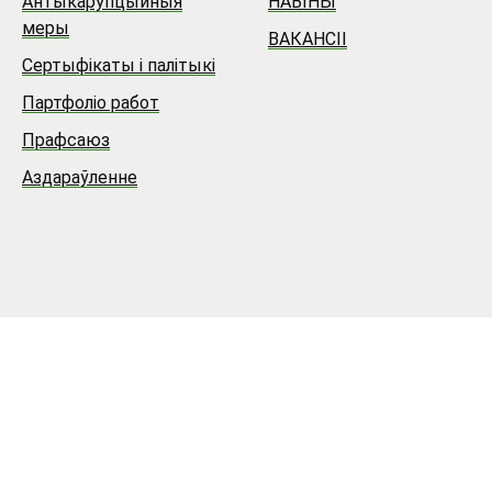
Антыкарупцыйныя
НАВIНЫ
меры
ВАКАНСII
Сертыфікаты і палітыкі
Партфоліо работ
Прафсаюз
Аздараўленне