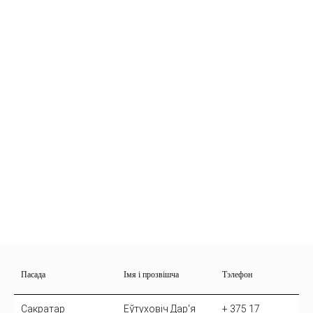
Пасада
Імя і прозвішча
Тэлефон
Сакратар
Еўтуховіч Дар'я
+ 375 17