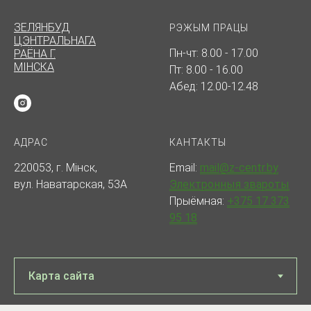
ЗЕЛЯНБУД
РЭЖЫМ ПРАЦЫ
ЦЭНТРАЛЬНАГА
Пн-чт: 8.00 - 17.00
РАЁНА Г.
МІНСКА
Пт: 8.00 - 16.00
Абед: 12.00-12.48
АДРАС
КАНТАКТЫ
220053, г. Мінск,
Email:
mail@z-centr.by
вул. Наватарская, 53А
Электронныя звароты
Прыёмная:
+375 17 373
95 18