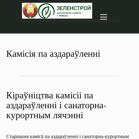
|||
Камісія па аздараўленні
Кіраўніцтва камісіі па
аздараўленні і санаторна-
курортным лячэнні
Старшыня камісіі па аздараўленні і санаторна-курортным