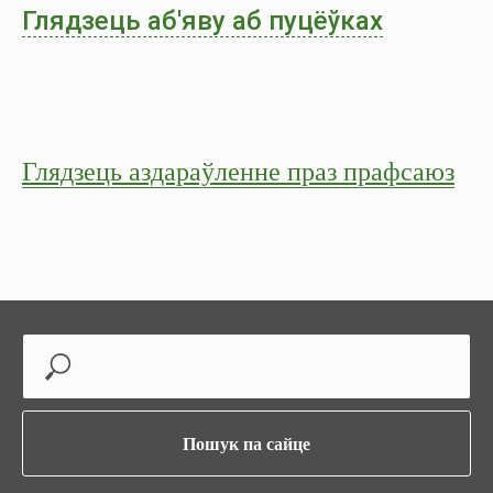
Глядзець аб'яву аб пуцёўках
Глядзець аздараўленне праз прафсаюз
Пошук па сайце