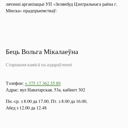
лячэнні арганізацыі УП «Зелянбуд Цэнтральнага раёна г.
Мінска» прадпрыемстваў:
Бець Вольга Мікалаеўна
Старшыня камісіі па аздараўленні
Тэлефон:
+ 375 17 362 35 89
Адрас: вул Наватарская, 53а, кабінет 302
Пн.-ср. з 8.00 да 17.00, Пт. з 8.00 да 16.00,
Абед з 12.00 да 12.48