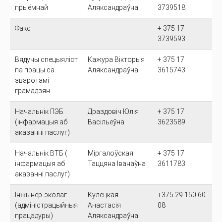
прыёмнай
Аляксандраўна
3739518
Факс
+ 375 17
3739593
Вядучы спецыяліст
Кажура Вікторыя
+ 375 17
па працы са
Аляксандраўна
3615743
зваротамі
грамадзян
Начальнік ПЭБ
Драздовіч Юлія
+ 375 17
(інфармацыя аб
Васільеўна
3623589
аказанні паслуг)
Начальнік ВТБ (
Міргалоўская
+ 375 17
інфармацыя аб
Таццяна Іванаўна
3611783
аказанні паслуг)
Інжынер-эколаг
Кулецкая
+375 29 150 60
(адміністрацыйныя
Анастасія
08
працэдуры)
Аляксандраўна