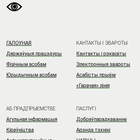
ГАЛОУНАЯ
КАНТАКТЫ I ЗВАРОТЫ
Дяржаўныя працэдуры
Кантакты і рэквізіты
Фізічным асобам
Электронныя звароты
Юрыдычным асобам
Асабісты прыём
«Гарачая» лінія
АБ ПРАДПРЫЕМСТВЕ
ПАСЛУГI
Агульная інфармацыя
Добраўпарадкаванне
Кіраўніцтва
Арэнда тэхнікі